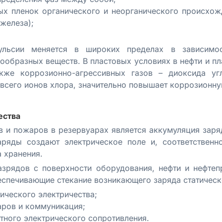
ых пленок органического и неорганического происхож
железа);
мульсии меняется в широких пределах в зависимо
зообразных веществ. В пластовых условиях в нефти и п
кже коррозионно-агрессивных газов – диоксида угл
 всего ионов хлора, значительно повышает коррозионн
ества
 и пожаров в резервуарах является аккумуляция заря
аряды создают электрическое поле и, соответственн
 хранения.
зрядов с поверхности оборудования, нефти и нефтеп
спечивающие стекание возникающего заряда статическо
ического электричества;
аров и коммуникация;
тного электрического сопротивления.