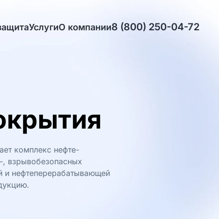
8 (800) 250-04-72
защита
Услуги
О компании
окрытия
ает комплекс нефте-
о-, взрывобезопасных
ой и нефтеперерабатывающей
дукцию.