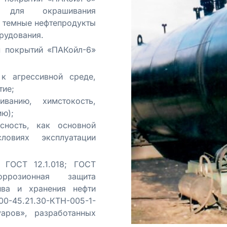
ены для окрашивания
и темные нефтепродукты
орудования.
м покрытий «ПАКойл-6»
 к агрессивной среде,
тие;
ванию, химстокость,
ию);
асность, как основной
ловиях эксплуатации
 ГОСТ 12.1.018; ГОСТ
коррозионная защита
ива и хранения нефти
00-45.21.30-КТН-005-1-
аров», разработанных