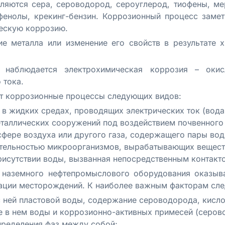
ляются сера, сероводород, сероуглерод, тиофены, ме
фенолы, крекинг-бензин. Коррозионный процесс замет
ческую коррозию.
е металла или изменение его свойств в результате х
наблюдается электрохимическая коррозия – окис
 тока.
т коррозионные процессы следующих видов:
в жидких средах, проводящих электрических ток (вода,
таллических сооружений под воздействием почвенного 
фере воздуха или другого газа, содержащего пары вод
ятельностью микроорганизмов, вырабатывающих вещес
рисутствии воды, вызванная непосредственным контакт
 наземного нефтепромыслового оборудования оказыв
ации месторождений. К наиболее важным факторам след
 с ней пластовой воды, содержание сероводорода, кисл
е в нем воды и коррозионно-активных примесей (серово
пределения фаз между собой;