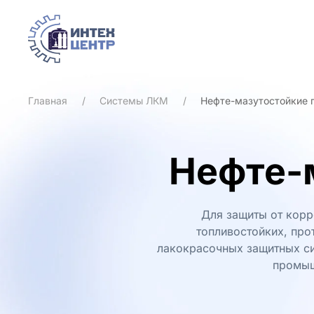
Skip to main content
Главная
Системы ЛКМ
Нефте-мазутостойкие 
Нефте-
Для защиты от корр
топливостойких, про
лакокрасочных защитных с
промыш