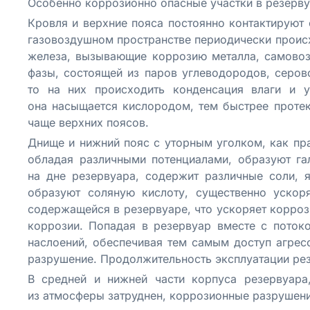
Особенно коррозионно опасные участки в резервуа
Кровля и верхние пояса постоянно контактируют 
газовоздушном пространстве периодически проис
железа, вызывающие коррозию металла, самовоз
фазы, состоящей из паров углеводородов, серов
то на них происходить конденсация влаги и у
она насыщается кислородом, тем быстрее протек
чаще верхних поясов.
Днище и нижний пояс с уторным уголком, как прав
обладая различными потенциалами, образуют га
на дне резервуара, содержит различные соли, 
образуют соляную кислоту, существенно уско
содержащейся в резервуаре, что ускоряет корроз
коррозии. Попадая в резервуар вместе с поток
наслоений, обеспечивая тем самым доступ агрес
разрушение. Продолжительность эксплуатации резе
В средней и нижней части корпуса резервуара
из атмосферы затруднен, коррозионные разрушени