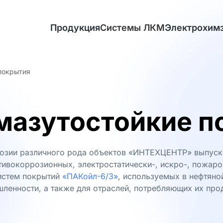
Продукция
Системы ЛКМ
Электрохим
покрытия
мазутостойкие п
озии различного рода объектов «ИНТЕХЦЕНТР» выпуск
тивокоррозионных, электростатически-, искро-, пожар
истем покрытий
«ПАКойл-6/3»
, используемых в нефтян
ленности, а также для отраслей, потребляющих их про