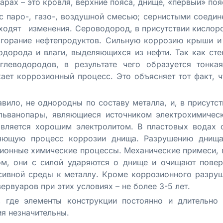
рах – это кровля, верхние пояса, днище, «первый» поя
с паро-, газо-, воздушной смесью; сернистыми соедин
ходят изменения. Сероводород, в присутствии кислоро
горание нефтепродуктов. Сильную коррозию крыши и
одорода и влаги, выделяющихся из нефти. Так как ст
глеводородов, в результате чего образуется тонка
ает коррозионный процесс. Это объясняет тот факт, 
ило, не однородны по составу металла, и, в присутст
льванопары, являющиеся источником электрохимичес
является хорошим электролитом. В пластовых водах 
ряющую процесс коррозии днища. Разрушению днища 
ионные химические процессы. Механические примеси, 
ом, они с силой ударяются о днище и очищают повер
сивной среды к металлу. Кроме коррозионного разру
рвуаров при этих условиях – не более 3-5 лет.
, где элементы конструкции постоянно и длительно
я незначительны.