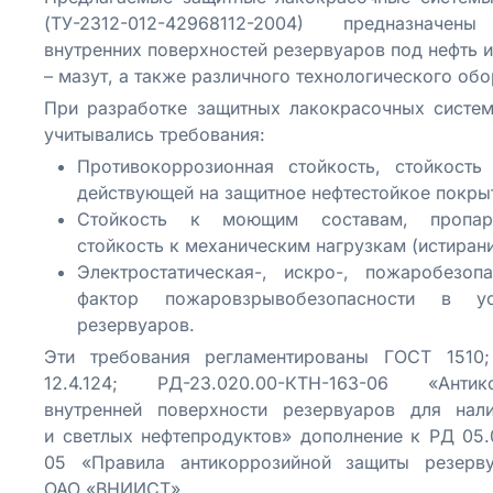
(ТУ-2312-012-42968112-2004) предназнач
внутренних поверхностей резервуаров под нефть 
– мазут, а также различного технологического об
При разработке защитных лакокрасочных систе
учитывались требования:
Противокоррозионная стойкость, стойкость
действующей на защитное нефтестойкое покры
Стойкость к моющим составам, пропари
стойкость к механическим нагрузкам (истиран
Электростатическая-, искро-, пожаробезоп
фактор пожаровзрывобезопасности в ус
резервуаров.
Эти требования регламентированы ГОСТ 1510;
12.4.124; РД-23.020.00-КТН-163-06 «Анти
внутренней поверхности резервуаров для нал
и светлых нефтепродуктов» дополнение к РД 05.
05 «Правила антикоррозийной защиты резерву
ОАО «ВНИИСТ».