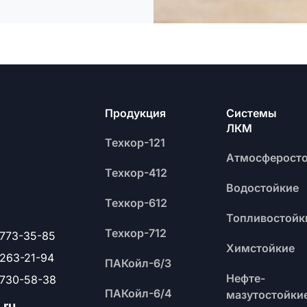
Продукция
Системы
ЛКМ
Техкор-121
Атмосферост
Техкор-412
Водостойкие
Техкор-612
Топливостойк
Техкор-712
 773-35-85
Химстойкие
 263-21-94
ПАКойл-6/3
Нефте-
 730-58-38
ПАКойл-6/4
мазутостойки
.ru