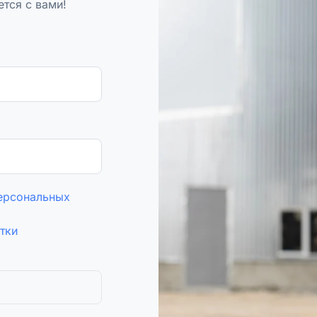
тся с вами!
персональных
тки